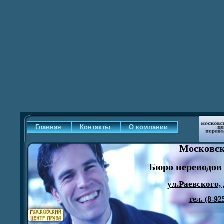
Главная
Контакты
О компании
Московск
Бюро переводов
ул.Раевского, 
тел. (8-92