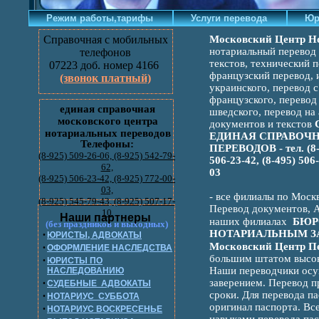
Режим работы,тарифы
Услуги перевода
Юри
Справочная с мобильных
Московский Центр Н
нотариальный перевод 
телефонов
текстов, технический п
07223 доб. номер 4166
французский перевод, 
(звонок платный)
украинского, перевод с
французского, перевод 
единая справочная
шведского, перевод на
московского центра
документов и текстов
нотариальных переводов
ЕДИНАЯ СПРАВОЧ
Телефоны:
ПЕРЕВОДОВ - тел. (8-92
(8-925) 509-26-06, (8-925) 542-79-
506-23-42, (8-495) 506-
62,
03
(8-925) 506-23-42, (8-925) 772-00-
03,
- все филиалы по Моск
(8-925) 545-79-43, (8-925) 507-17-
Перевод документов, А
10
Наши партнеры
наших филиалах
БЮР
(без праздников и выходных)
НОТАРИАЛЬНЫМ З
•
ЮРИСТЫ, АДВОКАТЫ
Московский Центр Пе
•
ОФОРМЛЕНИЕ НАСЛЕДСТВА
большим штатом высок
•
ЮРИСТЫ ПО
Наши переводчики осу
НАСЛЕДОВАНИЮ
заверением. Перевод п
•
СУДЕБНЫЕ АДВОКАТЫ
сроки. Для перевода па
•
НОТАРИУС СУББОТА
оригинал паспорта. Вс
•
НОТАРИУС ВОСКРЕСЕНЬЕ
навыками перевода пас